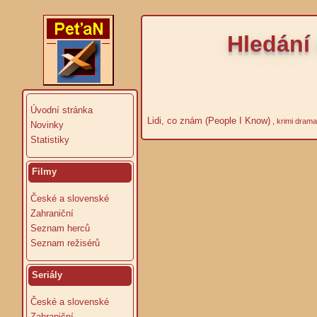
Hledání 
Úvodní stránka
Lidi, co znám (People I Know)
, krimi dram
Novinky
Statistiky
Filmy
České a slovenské
Zahraniční
Seznam herců
Seznam režisérů
Seriály
České a slovenské
Zahraniční