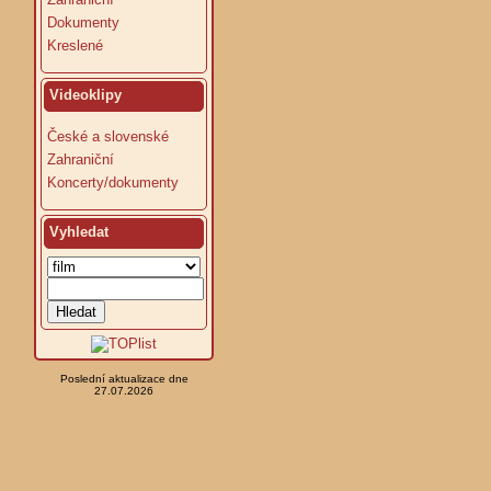
Dokumenty
Kreslené
Videoklipy
České a slovenské
Zahraniční
Koncerty/dokumenty
Vyhledat
Poslední aktualizace dne
27.07.2026