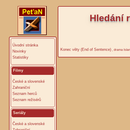
Hledání r
Úvodní stránka
Konec věty (End of Sentence)
, drama Islan
Novinky
Statistiky
Filmy
České a slovenské
Zahraniční
Seznam herců
Seznam režisérů
Seriály
České a slovenské
Zahraniční