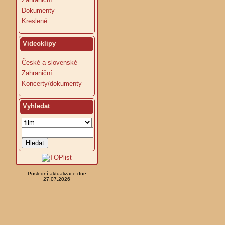
Dokumenty
Kreslené
Videoklipy
České a slovenské
Zahraniční
Koncerty/dokumenty
Vyhledat
Poslední aktualizace dne
27.07.2026