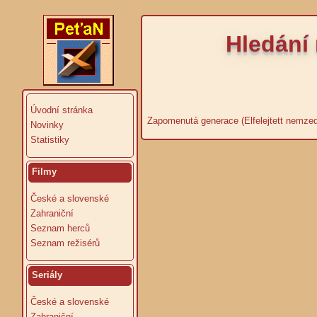
Hledání 
Úvodní stránka
Zapomenutá generace (Elfelejtett nemze
Novinky
Statistiky
Filmy
České a slovenské
Zahraniční
Seznam herců
Seznam režisérů
Seriály
České a slovenské
Zahraniční