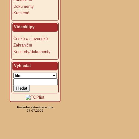
Dokumenty
Kreslené
Videoklipy
České a slovenské
Zahraniční
Koncerty/dokumenty
Vyhledat
Poslední aktualizace dne
27.07.2026