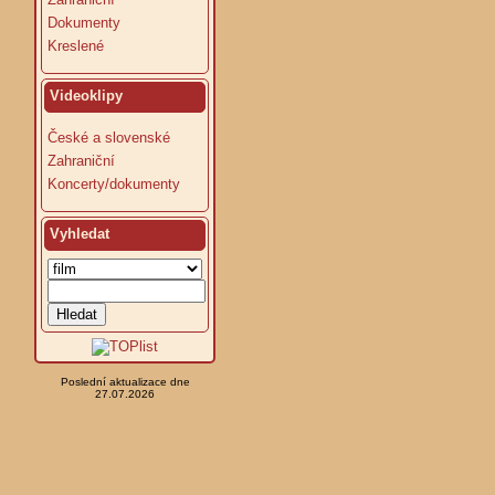
Dokumenty
Kreslené
Videoklipy
České a slovenské
Zahraniční
Koncerty/dokumenty
Vyhledat
Poslední aktualizace dne
27.07.2026